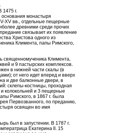
в
 1475 г.
я основания монастыря
XIV-XV вв., отдельные пещерные
иболее древними среди прочих
предание связывает их появление
ества Христова одного из
еника Климента, папы Римского,
 священномученика Климента,
вей и 9 пастырских комплексов.
ен в нижней части скалы (в
ми); от него идет вперед и вверх
на и две балконные двери, в
ий: склепы-костницы, проходная
и и колокольней и 3 пещерные
апы Римского, в 1867 г. была
дрея Первозванного, по преданию,
стыря освящен во имя
ь был в запустении. В 1787 г.
мператрица Екатерина II. 15