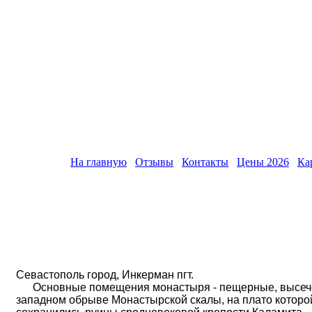
На главную
Отзывы
Контакты
Цены 2026
Ка
Инкерманский Свято-Климентовский мужской монастыр
Севастополь город, Инкерман пгт.
Основные помещения монастыря - пещерные, высеч
западном обрыве Монастырской скалы, на плато которо