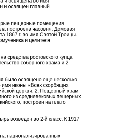
на и освящена во имя
ен и освящен главный
орые пещерные помещения
ыла построена часовня. Домовая
а 1867 г. во имя Святой Троицы.
комученика и целителя
на средства ростовского купца
ельство соборного храма и 2
ля было освящено еще несколько
во имя иконы «Всех скорбящих
ийской церкви. 2. Пещерный храм
одного из средневековых пещерных
кийского, построен на плато
ь возведен во 2-й класс. К 1917
 на национализированных