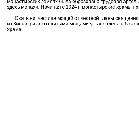
монастырских землях была образована трудовая артель
здесь монахи. Начиная с 1924 г. монастырские храмы п
Cвятыни: частица мощей от честной главы священно
из Киева; рака со святыми мощами установлена в боко
храма