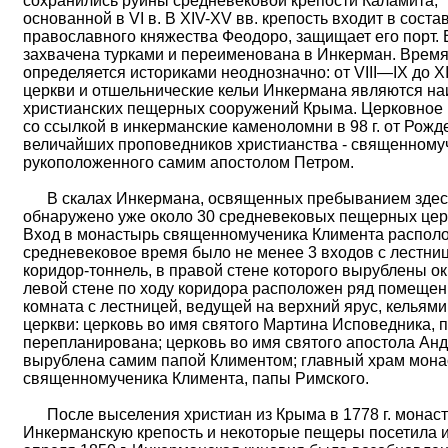
сохранились руины средневековой крепости Каламита,
основанной в VI в. В XIV-XV вв. крепость входит в соста
православного княжества Феодоро, защищает его порт. В
захвачена турками и переименована в Инкерман. Врем
определяется историками неоднозначно: от VIII—IX до 
церкви и отшельнические кельи Инкермана являются на
христианских пещерных сооружений Крыма. Церковное 
со ссылкой в инкерманские каменоломни в 98 г. от Рожд
величайших проповедников христианства - священномуч
рукоположенного самим апостолом Петром.
В скалах Инкермана, освященных пребыванием здесь
обнаружено уже около 30 средневековых пещерных церк
Вход в монастырь священномученика Климента располож
средневековое время было не менее 3 входов с лестница
коридор-тоннель, в правой стене которого вырублены ок
левой стене по ходу коридора расположен ряд помещен
комната с лестницей, ведущей на верхний ярус, кельям
церкви: церковь во имя святого Мартина Исповедника, п
перепланирована; церковь во имя святого апостола Ан
вырублена самим папой Климентом; главный храм мона
священномученика Климента, папы Римского.
После выселения христиан из Крыма в 1778 г. монастыр
Инкерманскую крепость и некоторые пещеры посетила и