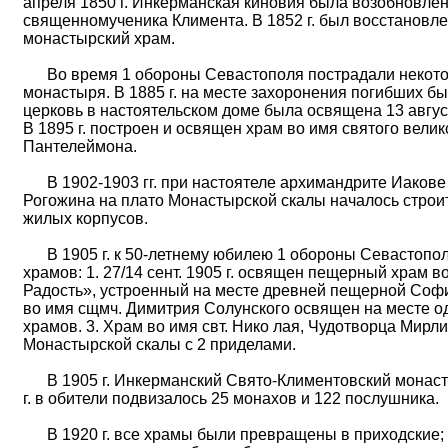
апреля 1850 г. Инкерманская киновия была возобновле
священномученика Климента. В 1852 г. был восстановл
монастырский храм.
Во время 1 обороны Севастополя пострадали некот
монастыря. В 1885 г. на месте захоронения погибших б
церковь в настоятельском доме была освящена 13 август
В 1895 г. построен и освящен храм во имя святого вели
Пантелеймона.
В 1902-1903 гг. при настоятеле архимандрите Иакове 
Рогожина на плато Монастырской скалы началось строит
жилых корпусов.
В 1905 г. к 50-летнему юбилею 1 обороны Севастопо
храмов: 1. 27/14 сент. 1905 г. освящен пещерный храм 
Радость», устроенный на месте древней пещерной Соф
во имя сщмч. Димитрия Солунского освящен на месте 
храмов. 3. Храм во имя свт. Нико лая, Чудотворца Мирли
Монастырской скалы с 2 приделами.
В 1905 г. Инкерманский Свято-Климентовский монастыр
г. в обители подвизалось 25 монахов и 122 послушника.
В 1920 г. все храмы были превращены в приходские;