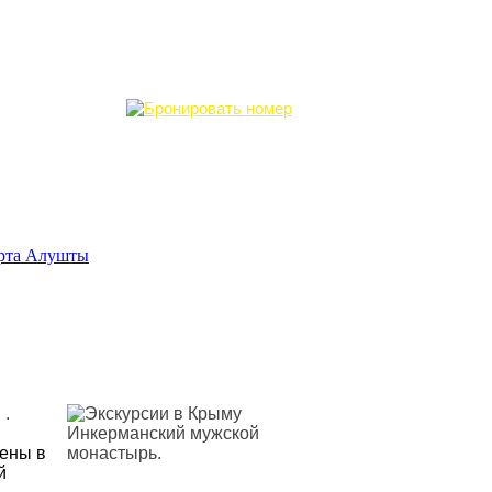
рта Алушты
ь
.
ены в
й