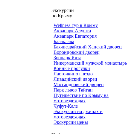
Экскурсии
по Крыму
Wellness-тур в Крыму
Аквапарк Алушта
Аквапарк Евпатория
Балаклава
Бахчисарайский Ханский дворец
Воронцовский дворец
Зоопарк Ялта
Инкерманский мужской монастырь
Конные прогулки
Ласточкино гнездо
Ливадийский дворец
Массандровский дворец
Парк львов Тайган
Путешествие по Крыму на
мотовездеходах
Чуфут-Кале
Экскурсии на джипах и
мотовездеходах
Экскурсии цены